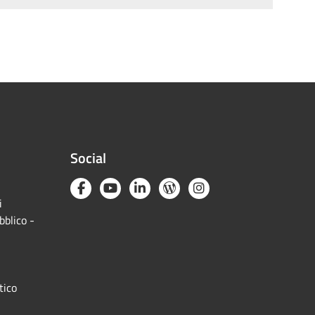
Social
i
bblico -
tico