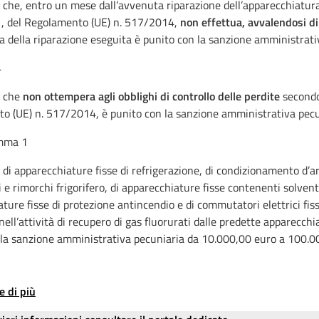
 che, entro un mese dall’avvenuta riparazione dell’apparecchiatura so
1, del Regolamento (UE) n. 517/2014,
non effettua, avvalendosi di
cia della riparazione eseguita è punito con la sanzione amministra
4
e che
non ottempera agli obblighi di controllo delle perdite
secondo 
o (UE) n. 517/2014, è punito con la sanzione amministrativa pecu
omma 1
 di apparecchiature fisse di refrigerazione, di condizionamento d’aria
i e rimorchi frigorifero, di apparecchiature fisse contenenti solventi
ture fisse di protezione antincendio e di commutatori elettrici fis
nell’attività di recupero di gas fluorurati dalle predette apparecch
 la sanzione amministrativa pecuniaria da 10.000,00 euro a 100.0
e di più