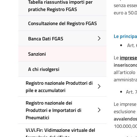
Tabella riassuntiva importi per
senza esser
pratiche Registro FGAS
euro a 50.
Consultazione del Registro FGAS
Le principa
Banca Dati FGAS
Art. 
Sanzioni
Le
imprese 
inseriscon
A chi rivolgersi
all’articol
amministra
Registro nazionale Produttori di
pile e accumulatori
Art.
Registro nazionale dei
Le imprese 
Produttori e Importatori di
esclusione 
Pneumatici
avvalendos
100.000,00
Vi.Vi.Fir: Vidimazione virtuale del