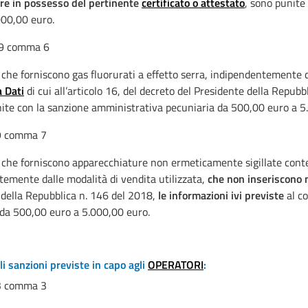
re in possesso del pertinente
certificato o attestato
, sono punite
000,00 euro.
 9 comma 6
che forniscono gas fluorurati a effetto serra, indipendentemente d
 Dati
di cui all’articolo 16, del decreto del Presidente della Repub
nite con la sanzione amministrativa pecuniaria da 500,00 euro a 5
 9 comma 7
che forniscono apparecchiature non ermeticamente sigillate contenent
emente dalle modalità di vendita utilizzata,
che non inseriscono 
della Repubblica n. 146 del 2018,
le informazioni ivi previste
al c
 da 500,00 euro a 5.000,00 euro.
li sanzioni previste in capo agli
OPERATORI
:
 3 comma 3