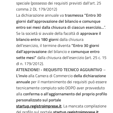
speciale (possesso dei requisiti previsti dall'art. 25
comma 2 DL 179/2012)
La dichiarazione annuale va
trasmessa
“
Entro 30
giorni dall'approvazione del bilancio e comunque
entro sei mesi dalla chiusura di ciascun esercizio
...
”.
Se la società si avvale della facoltà di
approvare il
bilancio entro 180 giorni
dalla chiusura
dell’esercizio, il termine diventa
“
Entro 30 giorni
dall'approvazione
del bilancio e
comunque entro
sette mesi
”
dalla chiusura dell’esercizio (art. 25 c. 15
dl n. 179/2012).
ATTENZIONE! - REQUISITO TECNICO AGGIUNTIVO
–
L’invio
alla Camera di Commercio
della dichiarazione
annuale
per il mantenimento dei requisiti può essere
tecnicamente compiuto solo DOPO aver provveduto
alla
conferma o all'aggiornamento del proprio profilo
personalizzato sul portale
startup.registroimprese.it
. La mancata compilazione
del profilo sul portale
startup.registroimprese.it