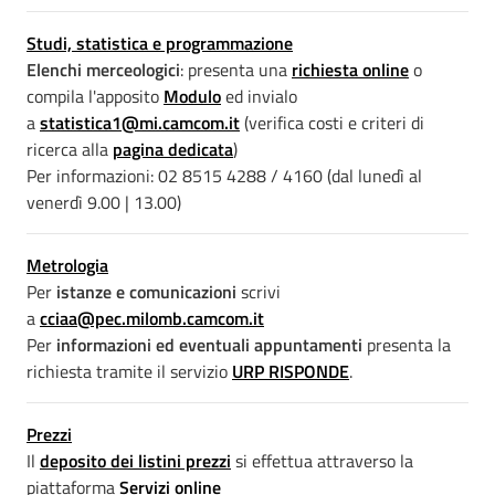
Studi, statistica e programmazione
Elenchi merceologici
: presenta una
richiesta online
o
compila l'apposito
Modulo
ed invialo
a
statistica1@mi.camcom.it
(verifica costi e criteri di
ricerca alla
pagina dedicata
)
Per informazioni: 02 8515 4288 / 4160 (dal lunedì al
venerdì 9.00 | 13.00)
Metrologia
Per
istanze e comunicazioni
scrivi
a
cciaa@pec.milomb.camcom.it
Per
informazioni ed eventuali appuntamenti
presenta la
richiesta tramite il servizio
URP RISPONDE
.
Prezzi
Il
deposito dei listini prezzi
si effettua attraverso la
piattaforma
Servizi online