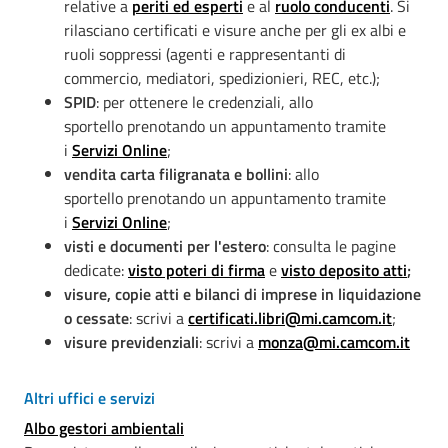
relative a
periti ed esperti
e al
ruolo conducenti
. Si
rilasciano certificati e visure anche per gli ex albi e
ruoli soppressi (agenti e rappresentanti di
commercio, mediatori, spedizionieri, REC, etc.);
SPID
: per ottenere le credenziali, allo
sportello prenotando un appuntamento tramite
i
Servizi Online
;
vendita carta filigranata e bollini
: allo
sportello prenotando un appuntamento tramite
i
Servizi Online
;
visti e documenti per l'estero
: consulta le pagine
dedicate:
visto poteri di firma
e
visto deposito atti
;
visure, copie atti e bilanci di imprese in liquidazione
o cessate
: scrivi a
certificati.libri@mi.camcom.it
;
visure previdenziali
: scrivi a
monza@mi.camcom.it
Altri uffici e servizi
Albo gestori ambientali