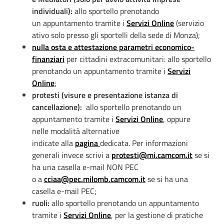
individuali):
allo sportello prenotando
un appuntamento tramite i
Servizi Online
(servizio
ativo solo presso gli sportelli della sede di Monza);
nulla osta e attestazione parametri economico-
finanziari
per cittadini extracomunitari: allo sportello
prenotando un appuntamento tramite i
Servizi
Online
;
protesti
(visure e presentazione istanza di
cancellazione):
allo sportello prenotando un
appuntamento tramite i
Servizi Online
, oppure
nelle modalità alternative
indicate alla
pagina
dedicata. Per informazioni
generali invece scrivi a
protesti@mi.camcom.it
se si
ha una casella e-mail NON PEC
o a
cciaa@pec.milomb.camcom.it
se si ha una
casella e-mail PEC;
ruoli:
allo sportello prenotando un appuntamento
tramite i
Servizi Online
, per la gestione di pratiche