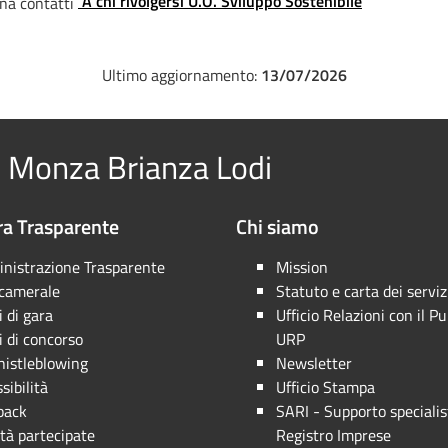
A chi rivolgersi U.O. Sviluppo Sostenibile
Ultimo aggiornamento:
13/07/2026
 Monza Brianza Lodi
a Trasparente
Chi siamo
nistrazione Trasparente
Mission
 camerale
Statuto e carta dei serviz
 di gara
Ufficio Relazioni con il Pu
 di concorso
URP
istleblowing
Newsletter
sibilità
Ufficio Stampa
back
SARI - Supporto specialis
tà partecipate
Registro Imprese