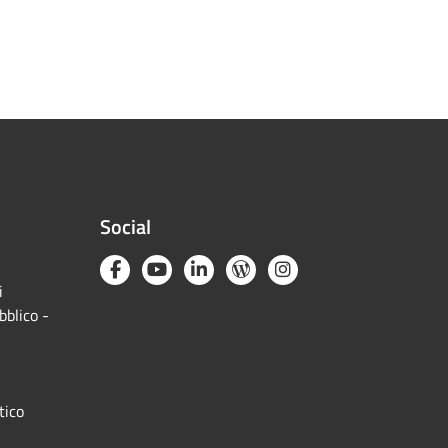
Social
i
bblico -
tico