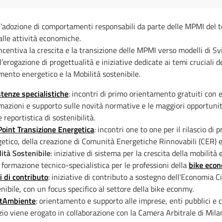
adozione di comportamenti responsabili da parte delle MPMI del terr
alle attività economiche.
 incentiva la crescita e la transizione delle MPMI verso modelli di S
l’erogazione di progettualità e iniziative dedicate ai temi cruciali d
amento energetico e la Mobilità sostenibile.
tenze specialistiche
: incontri di primo orientamento gratuiti con es
mazioni e supporto sulle novità normative e le maggiori opportunit
 reportistica di sostenibilità.
Point Transizione Energetica
: incontri one to one per il rilascio di
etico, della creazione di Comunità Energetiche Rinnovabili (CER) e 
ità Sostenibile
: iniziative di sistema per la crescita della mobilità e
 formazione tecnico-specialistica per le professioni della
bike eco
 di contributo
: iniziative di contributo a sostegno dell’Economia Ci
nibile, con un focus specifico al settore della bike econmy.
itAmbiente
: orientamento e supporto alle imprese, enti pubblici e cit
zio viene erogato in collaborazione con la Camera Arbitrale di Mila