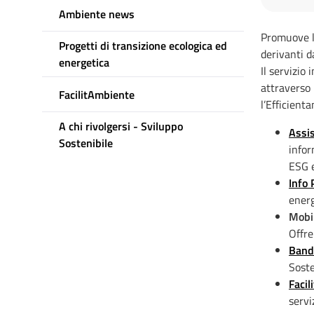
Ambiente news
Promuove l’
Progetti di transizione ecologica ed
derivanti d
energetica
Il servizio
attraverso 
FacilitAmbiente
l’Efficient
A chi rivolgersi - Sviluppo
Assis
Sostenibile
infor
ESG e
Info 
energ
Mobil
Offre
Bandi
Soste
Facil
servi