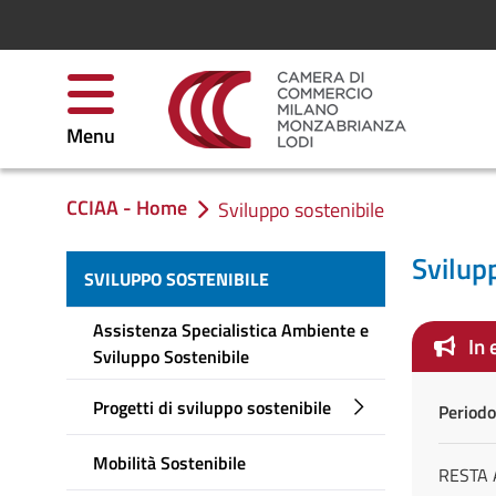
Salta al contenuto
Menu
CCIAA - Home
Ti trovi in:
Sviluppo sostenibile
Svilup
SVILUPPO SOSTENIBILE
Assistenza Specialistica Ambiente e
In 
Sviluppo Sostenibile
Progetti di sviluppo sostenibile
Periodo
Mobilità Sostenibile
RESTA 