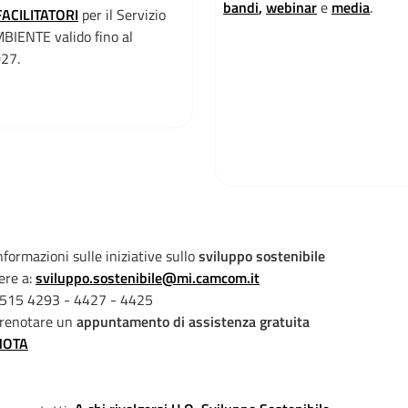
b
andi
,
webinar
e
media
.
ACILITATORI
per il Servizio
BIENTE valido fino al
27.
nformazioni sulle iniziative sullo
sviluppo sostenibile
ere a:
sviluppo.sostenibile@mi.
camcom.it
515 4293 - 4427 - 4425
prenotare un
appuntamento di assistenza gratuita
NOTA