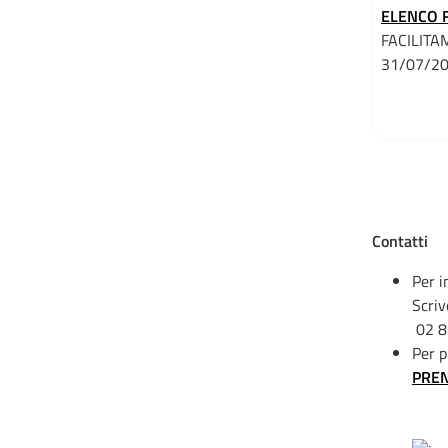
ELENCO F
FACILITAM
31/07/20
Contatti
Per i
Scriv
02 8
Per 
PRE