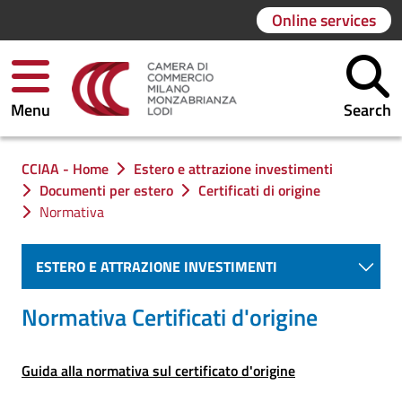
Online services
Menu
Search
You are in:
CCIAA - Home
Estero e attrazione investimenti
Documenti per estero
Certificati di origine
Normativa
ESTERO E ATTRAZIONE INVESTIMENTI
Normativa Certificati d'origine
Guida alla normativa sul certificato d'origine