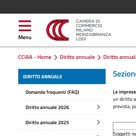
Skip to Content
Menu
CCIAA - Home
Diritto annuale
Diritto annua
You are in:
Sezion
DIRITTO ANNUALE
Le imprese 
Domande frequenti (FAQ)
un diritto
prevista, p
Diritto annuale 2026
Diritto annuale 2025
Soggetti is