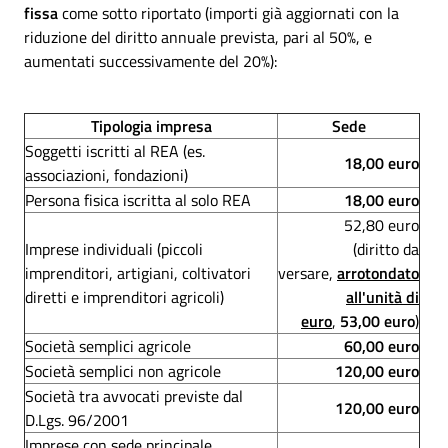
fissa
come sotto riportato (importi già aggiornati con la
riduzione del diritto annuale prevista, pari al 50%, e
aumentati successivamente del 20%):
Tipologia impresa
Sede
Soggetti iscritti al REA (es.
18,00 euro
associazioni, fondazioni)
Persona fisica iscritta al solo REA
18,00 euro
52,80 euro
Imprese individuali (piccoli
(diritto da
imprenditori, artigiani, coltivatori
versare,
arrotondato
diretti e imprenditori agricoli)
all'unità di
euro
,
53,00 euro
)
Società semplici agricole
60,00 euro
Società semplici non agricole
120,00 euro
Società tra avvocati previste dal
120,00 euro
D.Lgs. 96/2001
Imprese con sede principale