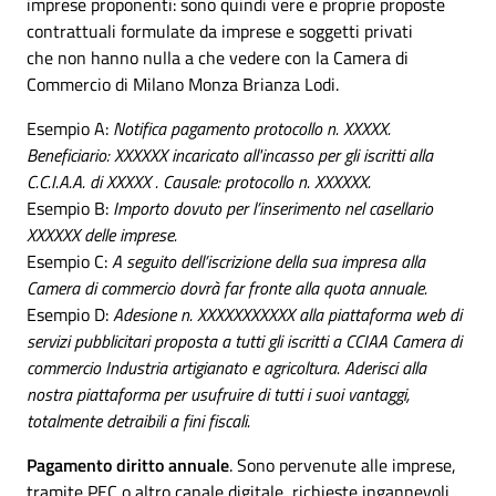
imprese proponenti: sono quindi vere e proprie proposte
contrattuali formulate da imprese e soggetti privati
che non hanno nulla a che vedere con la Camera di
Commercio di Milano Monza Brianza Lodi.
Esempio A:
Notifica pagamento protocollo n. XXXXX.
Beneficiario: XXXXXX incaricato all'incasso per gli iscritti alla
C.C.I.A.A. di XXXXX . Causale: protocollo n. XXXXXX.
Esempio B:
Importo dovuto per l’inserimento nel casellario
XXXXXX delle imprese.
Esempio C:
A seguito dell’iscrizione della sua impresa alla
Camera di commercio dovrà far fronte alla quota annuale.
Esempio D:
Adesione n. XXXXXXXXXXX alla piattaforma web di
servizi pubblicitari proposta a tutti gli iscritti a CCIAA Camera di
commercio Industria artigianato e agricoltura. Aderisci alla
nostra piattaforma per usufruire di tutti i suoi vantaggi,
totalmente detraibili a fini fiscali.
Pagamento diritto annuale
. Sono pervenute alle imprese,
tramite PEC o altro canale digitale, richieste ingannevoli