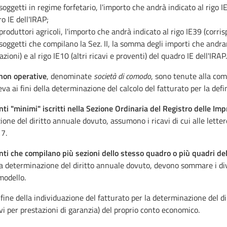
 soggetti in regime forfetario, l'importo che andrà indicato al rigo
o IE dell'IRAP;
 produttori agricoli, l'importo che andrà indicato al rigo IE39 (corris
 soggetti che compilano la Sez. II, la somma degli importi che andrann
azioni) e al rigo IE10 (altri ricavi e proventi) del quadro IE dell'IRAP.
 non operative
, denominate
società di comodo
, sono tenute alla com
eva ai fini della determinazione del calcolo del fatturato per la defi
nti "minimi" iscritti nella Sezione Ordinaria del Registro delle Im
one del diritto annuale dovuto, assumono i ricavi di cui alle letter
17.
nti che compilano più sezioni dello stesso quadro o più quadri de
la determinazione del diritto annuale dovuto, devono sommare i diver
modello.
 fine della individuazione del fatturato per la determinazione del d
ivi per prestazioni di garanzia) del proprio conto economico.