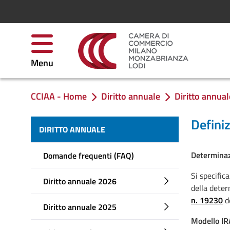
Skip to Content
Menu
CCIAA - Home
Diritto annuale
Diritto annual
You are in:
Definiz
DIRITTO ANNUALE
Determinaz
Domande frequenti (FAQ)
Si specifica
Diritto annuale 2026
della deter
n. 19230
d
Diritto annuale 2025
Modello I