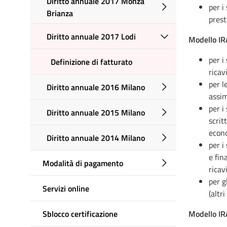
Diritto annuale 2017 Monza
per i
Brianza
prest
Diritto annuale 2017 Lodi
Modello IR
per i
Definizione di fatturato
ricav
per l
Diritto annuale 2016 Milano
assim
per i
Diritto annuale 2015 Milano
scrit
econ
Diritto annuale 2014 Milano
per i
e fin
Modalità di pagamento
ricav
per g
Servizi online
(altr
Sblocco certificazione
Modello I