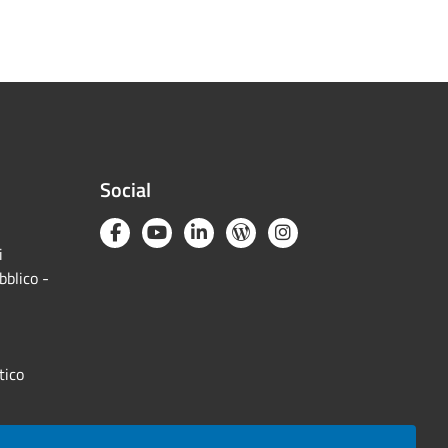
Social
i
bblico -
tico