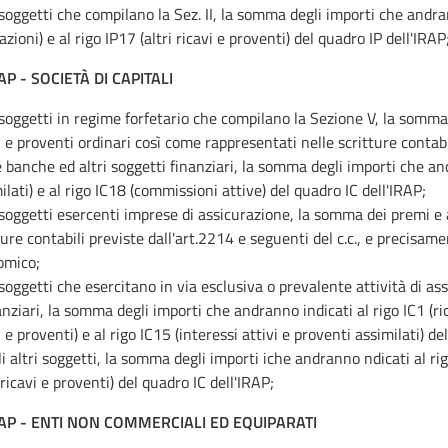
 soggetti che compilano la Sez. II, la somma degli importi che andran
azioni) e al rigo IP17 (altri ricavi e proventi) del quadro IP dell'IRAP
AP - SOCIET
À
DI CAPITALI
 soggetti in regime forfetario che compilano la Sezione V, la somma d
i e proventi ordinari così come rappresentati nelle scritture contabil
e banche ed altri soggetti finanziari, la somma degli importi che and
ilati) e al rigo IC18 (commissioni attive) del quadro IC dell'IRAP;
 soggetti esercenti imprese di assicurazione, la somma dei premi e 
ture contabili previste dall'art.2214 e seguenti del c.c., e precisament
omico;
 soggetti che esercitano in via esclusiva o prevalente attività di ass
anziari, la somma degli importi che andranno indicati al rigo IC1 (rica
i e proventi) e al rigo IC15 (interessi attivi e proventi assimilati) d
li altri soggetti, la somma degli importi iche andranno ndicati al rigo
i ricavi e proventi) del quadro IC dell'IRAP;
RAP - ENTI NON COMMERCIALI ED EQUIPARATI