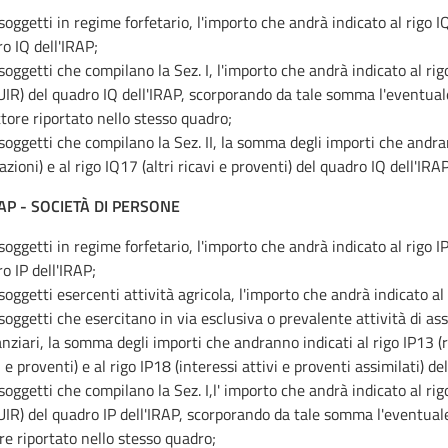
 soggetti in regime forfetario, l'importo che andrà indicato al rigo
o IQ dell'IRAP;
 soggetti che compilano la Sez. I, l'importo che andrà indicato al rigo I
UIR) del quadro IQ dell'IRAP, scorporando da tale somma l'eventual
ttore riportato nello stesso quadro;
 soggetti che compilano la Sez. II, la somma degli importi che andran
azioni) e al rigo IQ17 (altri ricavi e proventi) del quadro IQ dell'IRAP
RAP - SOCIETÀ DI PERSONE
 soggetti in regime forfetario, l'importo che andrà indicato al rigo
o IP dell'IRAP;
 soggetti esercenti attività agricola, l'importo che andrà indicato al 
 soggetti che esercitano in via esclusiva o prevalente attività di ass
anziari, la somma degli importi che andranno indicati al rigo IP13 (ric
i e proventi) e al rigo IP18 (interessi attivi e proventi assimilati) de
 soggetti che compilano la Sez. I,l' importo che andrà indicato al rigo I
UIR) del quadro IP dell'IRAP, scorporando da tale somma l'eventual
re riportato nello stesso quadro;