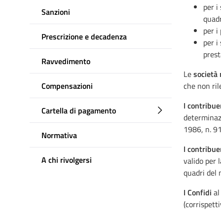
per i
Sanzioni
quadr
per i
Prescrizione e decadenza
per i
prest
Ravvedimento
Le
società
Compensazioni
che non ril
I contribue
Cartella di pagamento
determinazi
1986, n. 9
Normativa
I contribue
A chi rivolgersi
valido per 
quadri del 
I Confidi
al
(corrispett