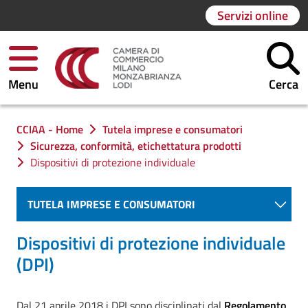
Servizi online
Menu
Cerca
Ti trovi in:
CCIAA - Home
Tutela imprese e consumatori
Sicurezza, conformità, etichettatura prodotti
Dispositivi di protezione individuale
TUTELA IMPRESE E CONSUMATORI
Dispositivi di protezione individuale
(DPI)
Dal 21 aprile 2018 i DPI sono disciplinati dal
Regolamento