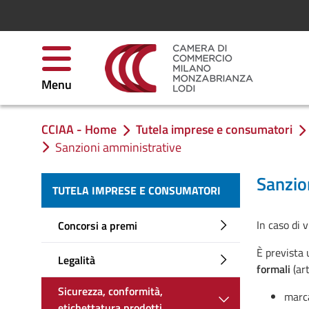
Salta al contenuto
Menu
CCIAA - Home
Tutela imprese e consumatori
Ti trovi in:
Sanzioni amministrative
Sanzio
TUTELA IMPRESE E CONSUMATORI
In caso di 
Concorsi a premi
È prevista
Legalità
formali
(ar
Sicurezza, conformità,
marca
etichettatura prodotti