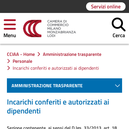
Servizi online
Menu
Cerca
Ti trovi in:
CCIAA - Home
Amministrazione trasparente
Personale
Incarichi conferiti e autorizzati ai dipendenti
AMMINISTRAZIONE TRASPARENTE
Incarichi conferiti e autorizzati ai
dipendenti
Sezione contenente, ai sensi del D.lgs. 33/2013, art. 18,