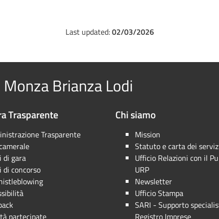
Last updated:
02/03/2026
 Monza Brianza Lodi
a Trasparente
Chi siamo
nistrazione Trasparente
Mission
 camerale
Statuto e carta dei serviz
 di gara
Ufficio Relazioni con il Pu
 di concorso
URP
istleblowing
Newsletter
sibilità
Ufficio Stampa
back
SARI - Supporto specialis
tà partecipate
Registro Imprese