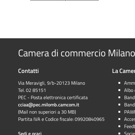
Camera di commercio Milano
Contatti
La Camer
Via Meravigli, 9/b-20123 Milano
Ammi
Tel. 02 85151
Albo
PEC - Posta elettronica certificata
Bandi
cciaa@pec.milomb.camcom.it
Bandi
(Mail non superiori a 30 MB)
PAWh
Partita IVA e Codice fiscale: 09920840965
Acces
Feed
Sedi e orari
Socie