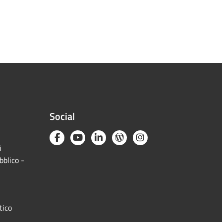
Social
i
bblico -
tico