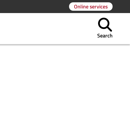
Online services
Search