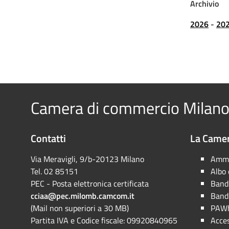
Archivio
2026
-
20
Camera di commercio Milano
Contatti
La Camer
Via Meravigli, 9/b-20123 Milano
Ammi
Tel. 02 85151
Albo
PEC - Posta elettronica certificata
Bandi
cciaa@pec.milomb.camcom.it
Bandi
(Mail non superiori a 30 MB)
PAWh
Partita IVA e Codice fiscale: 09920840965
Acces