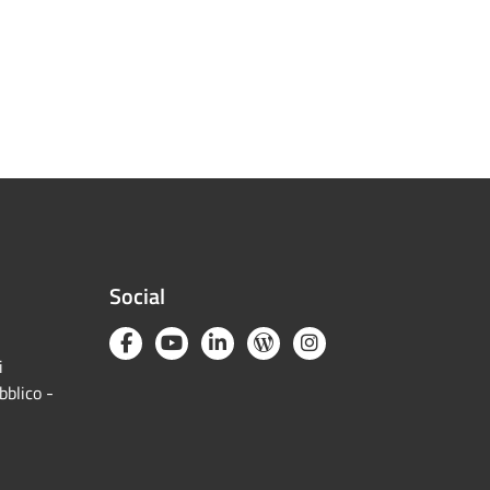
Social
i
bblico -