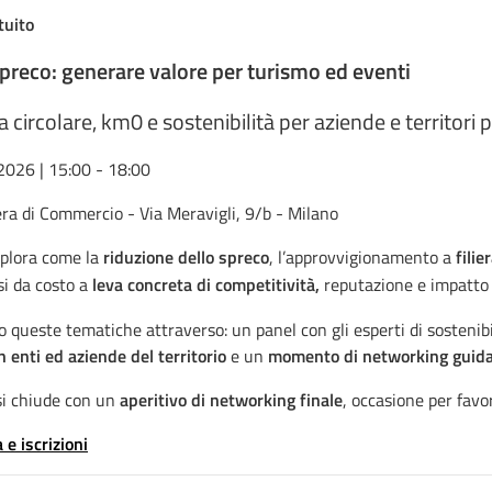
tuito
spreco: generare valore per turismo ed eventi
circolare, km0 e sostenibilità per aziende e territori 
2026 | 15:00 - 18:00
ra di Commercio - Via Meravigli, 9/b - Milano
splora come la
riduzione dello spreco
, l’approvvigionamento a
filie
si da costo a
leva concreta di competitività,
reputazione e impatto 
 queste tematiche attraverso: un panel con gli esperti di sostenib
 enti ed aziende del territorio
e un
momento di networking guid
si chiude con un
aperitivo di networking finale
, occasione per favor
e iscrizioni