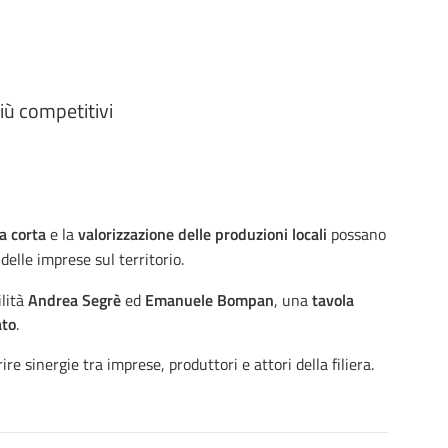
più competitivi
ra corta
e la
valorizzazione delle produzioni
locali
possano
delle imprese sul territorio.
ilità
Andrea Segrè
ed
Emanuele Bompan
, una
tavola
ato
.
ire sinergie tra imprese, produttori e attori della filiera.