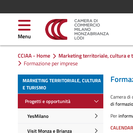
Skip to Content
Menu
CCIAA - Home
Marketing territoriale, cultura e
You are in:
Formazione per imprese
Formaz
MARKETING TERRITORIALE, CULTURA
E TURISMO
Camera di 
Progetti e opportunità
di formazi
Per
informa
YesMilano
CALENDARI
Visit Monza e Brianza