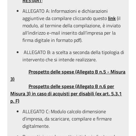
RESTART
;
ALLEGATO A: Informazioni e dichiarazioni
aggiuntive da compilare cliccando questo
link
(il
modulo, al termine della compilazione, è inviato
all’indirizzo e-mail inserito dall’impresa per la
firma digitale in formato pdf).
ALLEGATO B: a scelta a seconda della tipologia di
intervento che si intende realizzare.
Prospetto delle spese (Allegato B n.5 - Misura
3)
Prospetto delle spese (Allegato B n.6 per
Misura 3) in caso di acquisti per disabili (ex art. 5.3.1
p. F)
ALLEGATO C: Modulo calcolo dimensione
d’impresa, da scaricare, compilare e firmare
digitalmente.