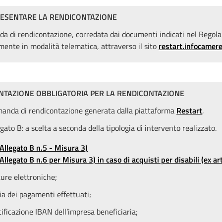
ESENTARE LA RENDICONTAZIONE
a di rendicontazione, corredata dai documenti indicati nel Regol
mente in modalità telematica, attraverso il sito
restart.infocamere
TAZIONE OBBLIGATORIA PER LA RENDICONTAZIONE
anda di rendicontazione generata dalla piattaforma
Restart
,
gato B: a scelta a seconda della tipologia di intervento realizzato.
(Allegato B n.5 - Misura 3)
(Allegato B n.6 per Misura 3) in caso di acquisti per disabili (ex art
ture elettroniche;
ia dei pagamenti effettuati;
tificazione IBAN dell’impresa beneficiaria;