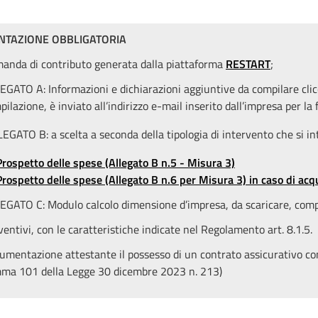
TAZIONE OBBLIGATORIA
anda di contributo generata dalla piattaforma
RESTART
;
EGATO A: Informazioni e dichiarazioni aggiuntive da compilare cl
ilazione, è inviato all’indirizzo e-mail inserito dall’impresa per la 
EGATO B: a scelta a seconda della tipologia di intervento che si in
Prospetto delle spese (Allegato B n.5 - Misura 3)
Prospetto delle spese (Allegato B n.6 per Misura 3) in caso di acquis
EGATO C: Modulo calcolo dimensione d’impresa, da scaricare, compi
ventivi, con le caratteristiche indicate nel Regolamento art. 8.1.5.
umentazione attestante il possesso di un contrato assicurativo comp
ma 101 della Legge 30 dicembre 2023 n. 213)