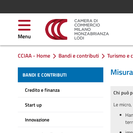
Skip to Content
Menu
CCIAA - Home
Bandi e contributi
Turismo e 
You are in:
Misura 
BANDI E CONTRIBUTI
Credito e finanza
Chi può p
Le micro,
Start up
Ha
Innovazione
ter
imp