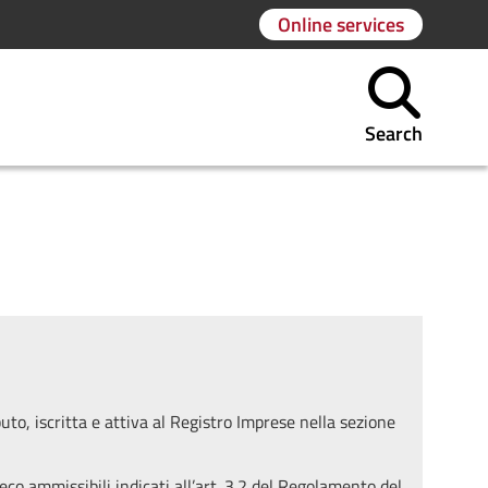
Online services
Search
buto, iscritta e attiva al Registro Imprese nella sezione
teco ammissibili indicati all’art. 3.2 del Regolamento del