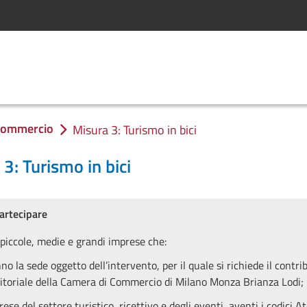
commercio
Misura 3: Turismo in bici
3: Turismo in bici
artecipare
 piccole, medie e grandi imprese che:
n
no la sede oggetto dell’intervento, per il quale si richiede il contri
ritoriale della Camera di Commercio di Milano Monza Brianza Lodi;
rese del settore turistico, ricettivo
e degli eventi, aventi i codici A