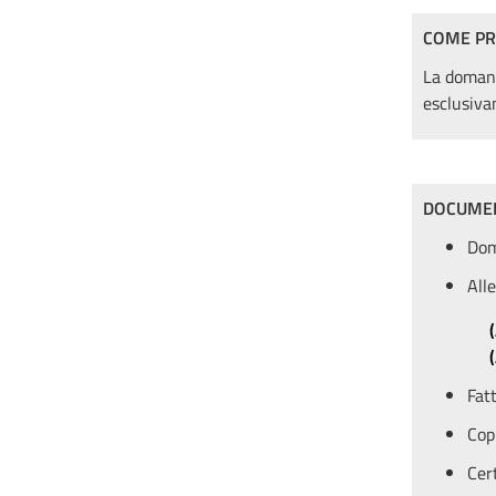
COME PR
La domand
esclusiva
DOCUMEN
Dom
Alle
Fat
Cop
Cer