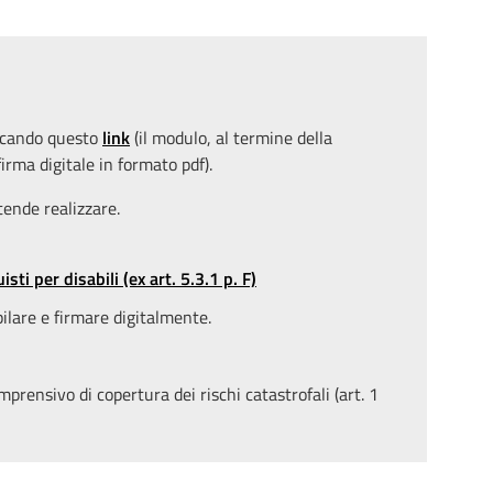
iccando questo
link
(il modulo, al termine della
firma digitale in formato pdf).
tende realizzare.
ti per disabili (ex art. 5.3.1 p. F)
lare e firmare digitalmente.
rensivo di copertura dei rischi catastrofali (art. 1