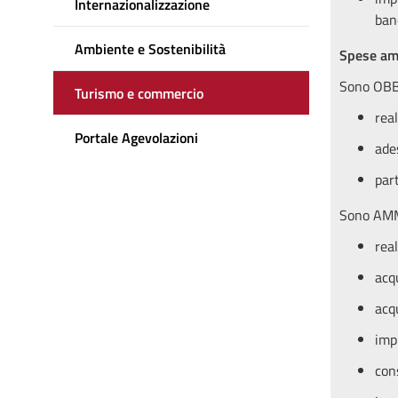
Internazionalizzazione
ban
Ambiente e Sostenibilità
Spese am
Sono OBBL
Turismo e commercio
rea
Portale Agevolazioni
ades
part
Sono AMMI
real
acq
acqu
imp
con