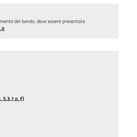
amento del bando, deve essere presentata
.it
. 5.3.1 p. F)