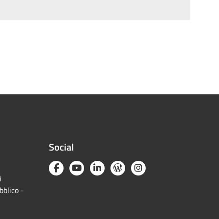
Social
i
bblico -