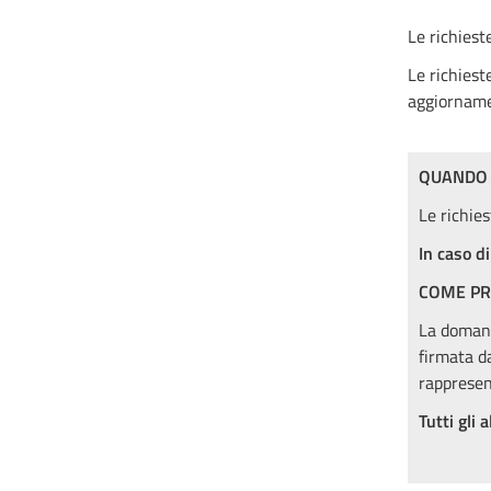
Le richiest
Le richiest
aggiorname
QUANDO 
Le richie
In caso d
COME PR
La domand
firmata d
rappresen
Tutti gli