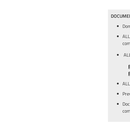
DOCUMEN
Dom
ALL
comp
ALL
ALL
Pre
Doc
com