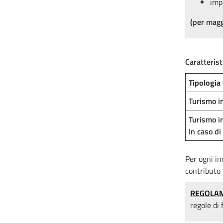
imp
(per magg
Caratterist
Tipologia 
Turismo in
Turismo in
In caso di 
Per ogni i
contributo 
REGOLA
regole di 