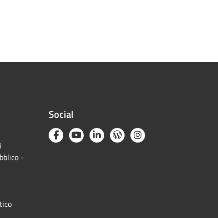
Social
i
bblico -
tico