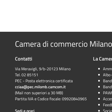
Camera di commercio Milano
Contatti
La Camer
Via Meravigli, 9/b-20123 Milano
Ammi
Tel. 02 85151
Albo
PEC - Posta elettronica certificata
Bandi
cciaa@pec.milomb.camcom.it
Bandi
(Mail non superiori a 30 MB)
PAWh
Partita IVA e Codice fiscale: 09920840965
Acces
Feed
Sedi e orari
Socie