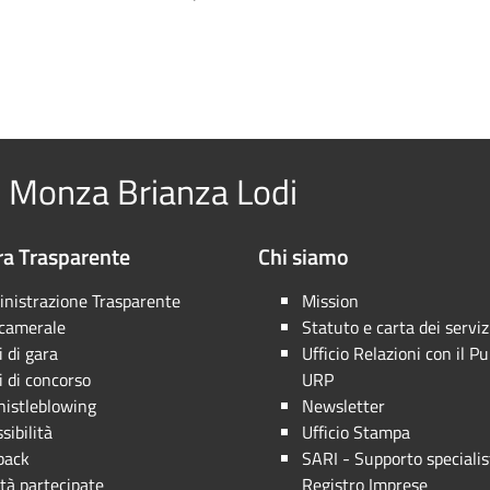
 Monza Brianza Lodi
a Trasparente
Chi siamo
nistrazione Trasparente
Mission
 camerale
Statuto e carta dei serviz
 di gara
Ufficio Relazioni con il Pu
 di concorso
URP
istleblowing
Newsletter
sibilità
Ufficio Stampa
back
SARI - Supporto specialis
tà partecipate
Registro Imprese