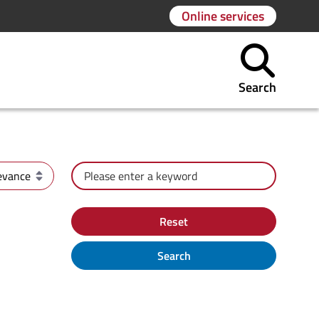
Online services
Search
rder
Search by text
Reset
Search