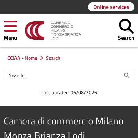
Online services
Menu
Search
You are in:
CCIAA - Home
Search
Last updated:
06/08/2026
Camera di commercio Milano
Monza Brianza Lodi