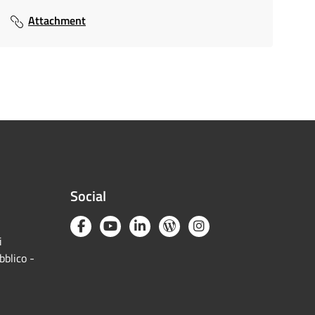
Attachment
Social
i
bblico -