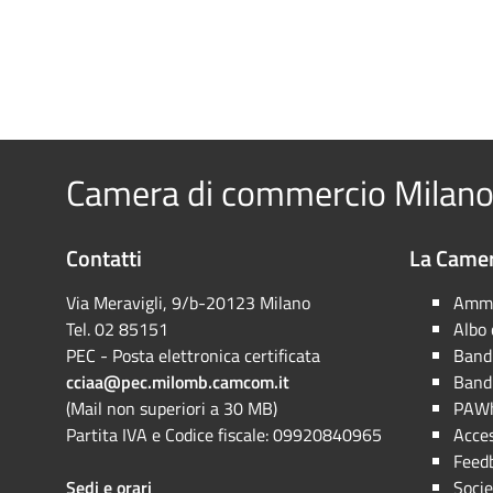
Camera di commercio Milano
Contatti
La Camer
Via Meravigli, 9/b-20123 Milano
Ammi
Tel. 02 85151
Albo
PEC - Posta elettronica certificata
Bandi
cciaa@pec.milomb.camcom.it
Bandi
(Mail non superiori a 30 MB)
PAWh
Partita IVA e Codice fiscale: 09920840965
Acces
Feed
Sedi e orari
Socie