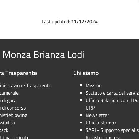
Last updated:
11/12/2024
 Monza Brianza Lodi
a Trasparente
Chi siamo
nistrazione Trasparente
Mission
 camerale
Statuto e carta dei serviz
 di gara
Ufficio Relazioni con il Pu
 di concorso
URP
istleblowing
Newsletter
sibilità
Ufficio Stampa
back
SARI - Supporto specialis
tà partecipate
Registro Imprese