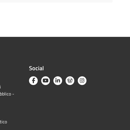
Social
i
bblico -
tico