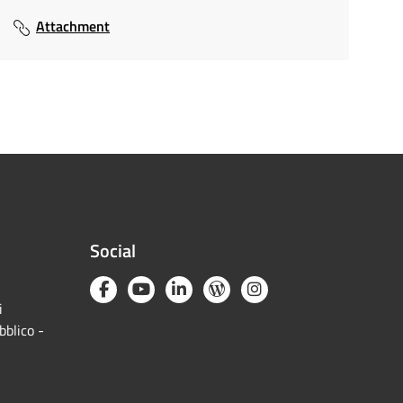
Attachment
Social
i
bblico -