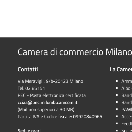
Camera di commercio Milano
Contatti
La Camer
Via Meravigli, 9/b-20123 Milano
Ammi
Tel. 02 85151
Albo
PEC - Posta elettronica certificata
Bandi
cciaa@pec.milomb.camcom.it
Bandi
(Mail non superiori a 30 MB)
PAWh
Partita IVA e Codice fiscale: 09920840965
Acces
Feed
Sedi e orari
Socie