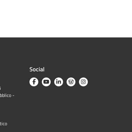
Social
i
bblico -
tico