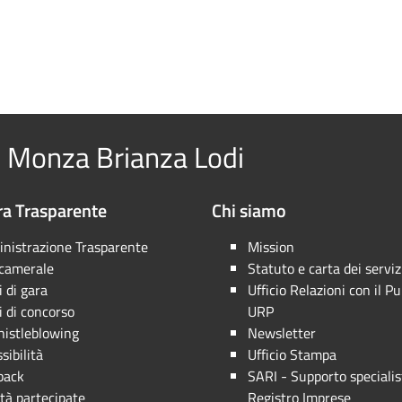
 Monza Brianza Lodi
a Trasparente
Chi siamo
nistrazione Trasparente
Mission
 camerale
Statuto e carta dei serviz
 di gara
Ufficio Relazioni con il Pu
 di concorso
URP
istleblowing
Newsletter
sibilità
Ufficio Stampa
back
SARI - Supporto specialis
tà partecipate
Registro Imprese