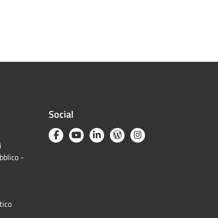
Social
i
bblico -
tico