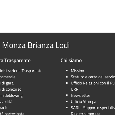
 Monza Brianza Lodi
a Trasparente
Chi siamo
nistrazione Trasparente
Mission
 camerale
Statuto e carta dei serviz
 di gara
Ufficio Relazioni con il Pu
 di concorso
URP
istleblowing
Newsletter
sibilità
Ufficio Stampa
back
SARI - Supporto specialis
tà partecipate
Registro Imprese