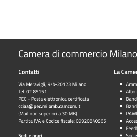
Camera di commercio Milano
Contatti
La Camer
Via Meravigli, 9/b-20123 Milano
Ammi
Tel. 02 85151
Albo
PEC - Posta elettronica certificata
Bandi
cciaa@pec.milomb.camcom.it
Bandi
(Mail non superiori a 30 MB)
PAWh
Partita IVA e Codice fiscale: 09920840965
Acces
Feed
Sedi e orari
Socie