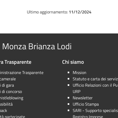
Ultimo aggiornamento:
11/12/2024
 Monza Brianza Lodi
a Trasparente
Chi siamo
nistrazione Trasparente
Mission
 camerale
Statuto e carta dei serviz
 di gara
Ufficio Relazioni con il Pu
 di concorso
URP
istleblowing
Newsletter
sibilità
Ufficio Stampa
back
SARI - Supporto specialis
tà partecipate
Registro Imprese