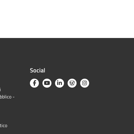
Social
i
bblico -
tico