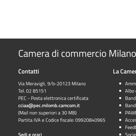
Camera di commercio Milano
Contatti
La Camer
Via Meravigli, 9/b-20123 Milano
Ammi
Tel. 02 85151
Albo
PEC - Posta elettronica certificata
Bandi
cciaa@pec.milomb.camcom.it
Bandi
(Mail non superiori a 30 MB)
PAWh
Partita IVA e Codice fiscale: 09920840965
Acces
Feed
Sedi e orari
Socie