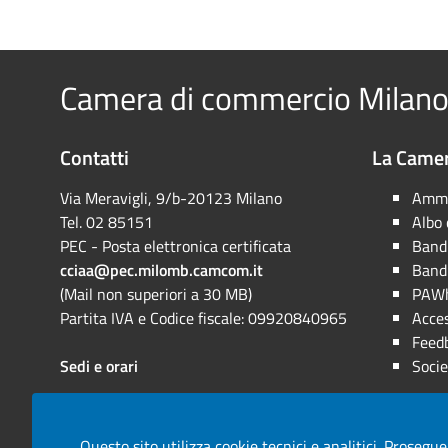
Camera di commercio Milano
Contatti
La Camer
Via Meravigli, 9/b-20123 Milano
Ammi
Tel. 02 85151
Albo
PEC - Posta elettronica certificata
Bandi
cciaa@pec.milomb.camcom.it
Bandi
(Mail non superiori a 30 MB)
PAWh
Partita IVA e Codice fiscale: 09920840965
Acces
Feed
Sedi e orari
Socie
Questo sito utilizza cookie tecnici e analitici. Prosegue