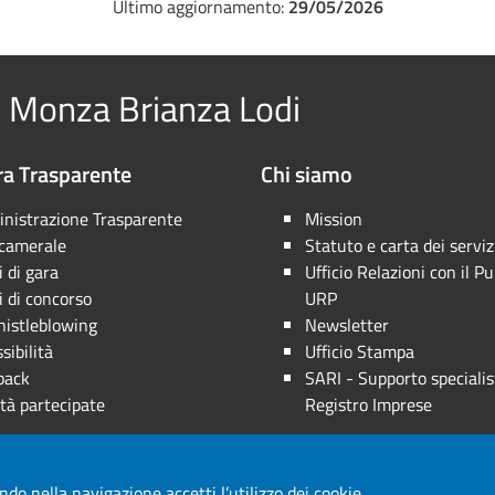
Ultimo aggiornamento:
29/05/2026
 Monza Brianza Lodi
a Trasparente
Chi siamo
nistrazione Trasparente
Mission
 camerale
Statuto e carta dei serviz
 di gara
Ufficio Relazioni con il Pu
 di concorso
URP
istleblowing
Newsletter
sibilità
Ufficio Stampa
back
SARI - Supporto specialis
tà partecipate
Registro Imprese
ndo nella navigazione accetti l’utilizzo dei cookie.