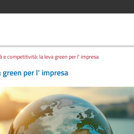
à e competitività: la leva green per l' impresa
a green per l' impresa