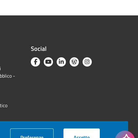
Social
i
bblico -
tico
cookie
i cookie
Preferenze
Accetto