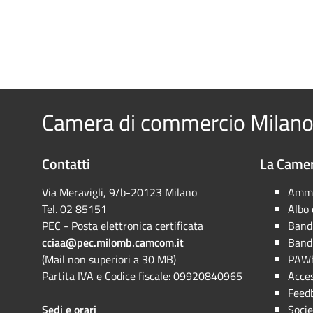
Camera di commercio Milano
Contatti
La Camer
Via Meravigli, 9/b-20123 Milano
Ammi
Tel. 02 85151
Albo
PEC - Posta elettronica certificata
Bandi
cciaa@pec.milomb.camcom.it
Bandi
(Mail non superiori a 30 MB)
PAWh
Partita IVA e Codice fiscale: 09920840965
Acces
Feed
Sedi e orari
Socie