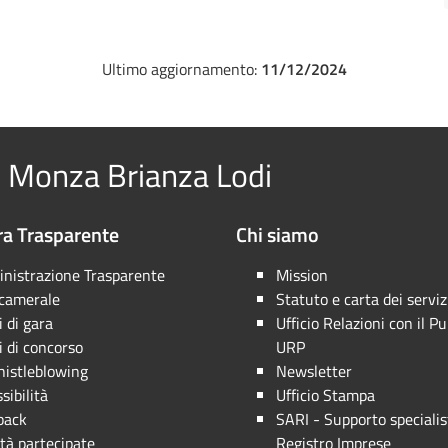
Ultimo aggiornamento:
11/12/2024
 Monza Brianza Lodi
a Trasparente
Chi siamo
nistrazione Trasparente
Mission
 camerale
Statuto e carta dei serviz
 di gara
Ufficio Relazioni con il Pu
 di concorso
URP
istleblowing
Newsletter
sibilità
Ufficio Stampa
back
SARI - Supporto specialis
tà partecipate
Registro Imprese