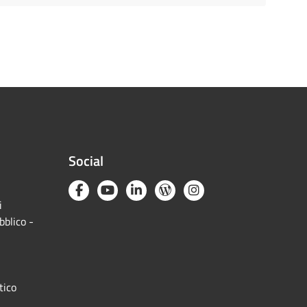
Social
i
bblico -
tico