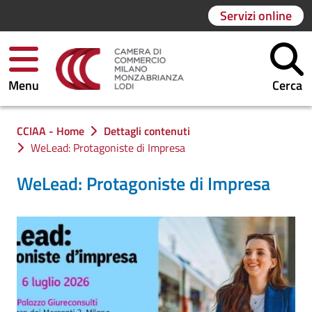
Servizi online
Menu
Cerca
Ti trovi in:
CCIAA - Home
Dettagli contenuti
WeLead: Protagoniste di Impresa
WeLead: Protagoniste di Impresa