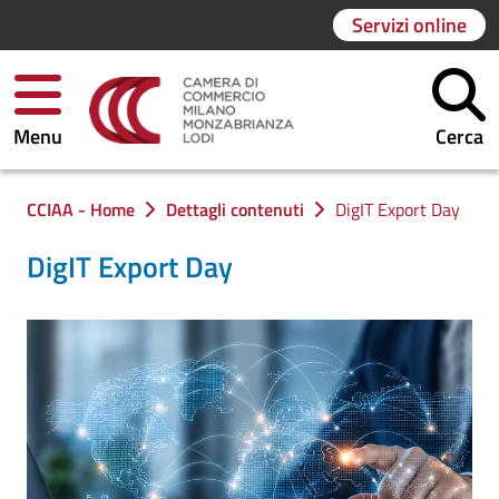
Servizi online
Menu
Cerca
Ti trovi in:
CCIAA - Home
Dettagli contenuti
DigIT Export Day
DigIT Export Day